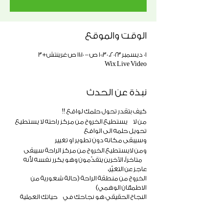
الوقت والموقع
٠١ ديسمبر ٢٠٢٣، ١٠:٣٠ ص – ١١:١٠ ص غرينتش+٣
Wix Live Video
نبذة عن الحدث
كيف بتقدر تحول حلمك لواقع ‼️
من لا يستطيع الخروج من مركز راحته لا يستطيع
تحويل حلمه الى الواقع
وسيبقى مكانه دون تطوير او تغيير
ومن لايستطيع الخروج من مركز الراحة سيبقى
متاخراً، الآخرين يتقدّمون وهو يكرر نفسه لأنه
عاجز عن التغيّر،
الخروج من منطقة الراحة (حالة شعورية من
الاطمئنان الوهمي)
النجاح الحقيقي هو نجاحك في حياتك العملية
والمالية والمستقبلية
ويعتمد على تغييرك وخروجك من مركز الراحة، لكن