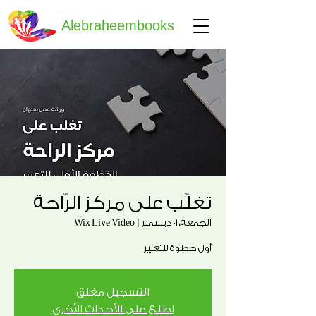
Alebraheembooks
تغلّب على مركز الرّاحة
الجمعة، ٠١ ديسمبر
  |  
Wix Live Video
أول خطوة للتغيير
التسجيل مغلق
اطلع على الأحداث الأخرى