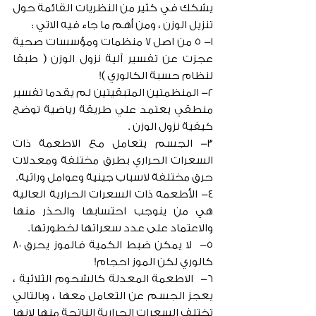
يشكك في كثير من النظريات القائمة حول 
تنزيل الوزن ، ومن أهم ما جاء فيه الاتي :
١- ٥ من اصل ٧ منظمات ومؤسسات صحية 
عجزت عن تفسير آلية نزول الوزن ( طبقا 
لنظام حسبة الكالوري )!
٢- المنظمتين المتبقيتين لم يقدما تفسير 
منطقي يعتمد علي طريقة رياضية توضح 
كيفية نزول الوزن .
٣- الجسم يتعامل مع الاطعمة ذات 
السعرات الحراري بطرق مختلفة ومعدلات 
حرق مختلفة لاسباب جينية وعوامل وراثية.
٤- الأطعمه ذات السعرات الحرارية العالية 
هي من ينوجب احتسابها والحذر منها 
والاعتماد على عدد سعراتها لخطورتها.
٥-  لا يمكن ضبط الكمية فالموز يحرق ٨٠ 
كالوري لكن الموز احجام!
٦-  الاطعمة المعدلة كالشحوم الثلاثية ، 
يعجز الجسم عن التعامل معها ، وبالتالي 
تختلف السعرات الحرارية الناتجة منها لانها 