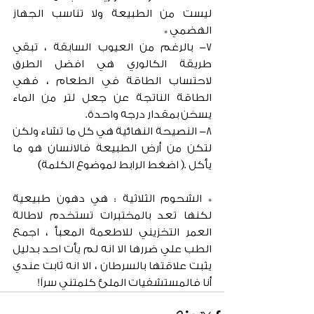
ليست من الطبيعة ولا تناسب الجهاز 
الهضمي *
٧- بالرغم من العيوب السابقة ، تبقي 
طريقة الكالوري هي افضل الطرق 
لاحتساب الطاقة في الطعام ، فهي 
الطاقة الناتجة عن جعل لتر من الماء 
يسخن بمقدار درجه واحدة.
٨- النصيحة النهائية هي كل ما تشاء ولكن 
لتكن من أرض الطبيعة فالانسان هو ما 
يأكل .( اضغط الرابط لموضوع الكلمة)
* الشحوم الثلاثية : هي دهون طبيعية 
لكنها تعد بالمختبرات تستخدم لاطالة 
العمر التخزيني للاطعمة المعبأ ، اجمع 
الطب علي ضررها الا انه لم يأت احد بدليل 
يثبت علاقتها بالسرطان ، الا انه ثابت عندي 
أنا فالمستشفيات الملئ كلمتني سراً!