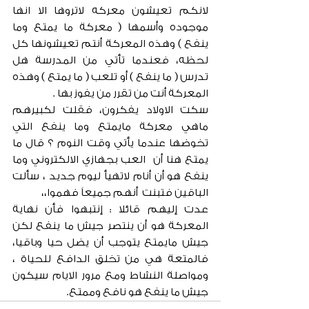
لانكم تعيشون معركه لاتروها الا انها 
موجوده وأسمها ( معركة ما يمتع وما 
ينفع ) وهذه المعركة أنتم تعيشونها كل  
لحظه، فعندما تأتي من المدرسة هل 
تدرس ( ما ينفع ) أو تلعب ( ما يمتع ) وهذه 
المعركة أنت من تقرر من يفوز بها .
سكت الاولاد يفكرون، فقلت لكبيرهم 
ماهي معركة مايمتع وما ينفع التي 
تخوضها عندما يأتي وقت النوم ؟ قال ما 
يمتع هنا أن  العب بجهازي الالكتروني وما 
ينفع هو أن أنام لاتهيأ ليوم جديد ، سألت 
الباقين فتبنت  أنهم جميعاً فهموا،،
عدت إليهم قائلا : إنتبهوا فأن نهاية 
المعركة هو أن ينتصر جيش ما ينفع لكن 
جيش مايمتع يتوجب أن يضل حيا وباقيا، 
فالمتعة هي من تخلق الدافع للحياة ، 
ومواصلة النشاط ومع مرور الايام سيكون 
جيش ما ينفع هو نافع وممتع.