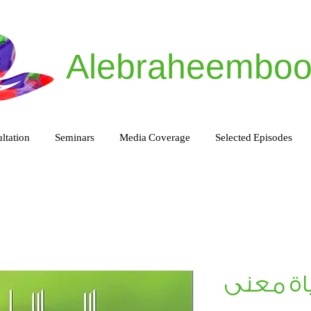
Alebraheemboo
ltation
Seminars
Media Coverage
Selected Episodes
اة معنى